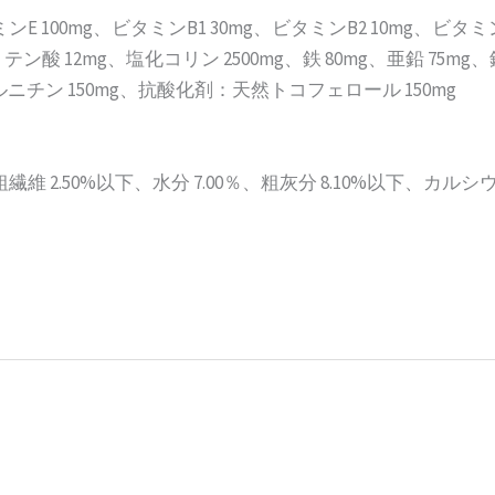
タミンE 100mg、ビタミンB1 30mg、ビタミンB2 10mg、ビタミ
テン酸 12mg、塩化コリン 2500mg、鉄 80mg、亜鉛 75mg、銅 
カルニチン 150mg、抗酸化剤：天然トコフェロール 150mg
繊維 2.50%以下、水分 7.00％、粗灰分 8.10%以下、カルシウム