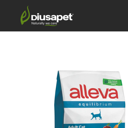
内
容
を
ス
キ
ッ
プ