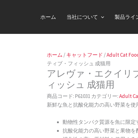
ホーム
当社について
製品ライ
ホーム
/
キャットフード
/
Adult Cat Foo
ティブ・フィッシュ 成猫用
アレヴァ・エクイリ
ィッシュ 成猫用
商品コード:
P61031
カテゴリー:
Adult C
新鮮な魚と抗酸化能力の高い野菜を使
動物性タンパク質源を魚に限定
抗酸化能力の高い野菜と果物を