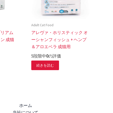
Adult Cat Food
ブリアム
アレヴァ・ホリスティック オ
ン 成猫
ーシャンフィッシュ + ヘンプ
＆アロエベラ 成猫用
5段階中
0
の評価
続きを読む
ホーム
当社について