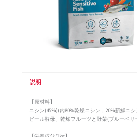
説明
【原材料】
ニシン(45%)(内80%乾燥ニシン，20%
ビール酵母、乾燥フルーツと野菜(ブルーベリー0
【栄養成分/1kg】