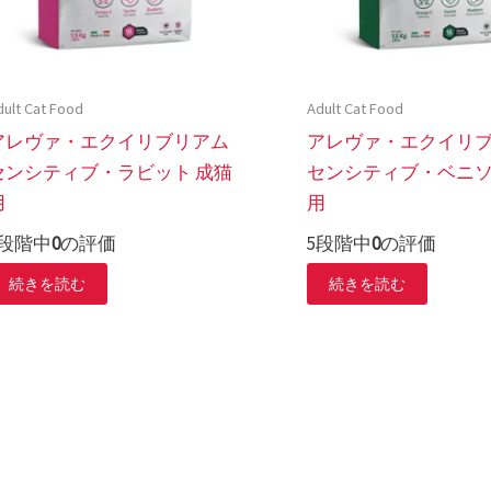
dult Cat Food
Adult Cat Food
アレヴァ・エクイリブリアム
アレヴァ・エクイリ
センシティブ・ラビット 成猫
センシティブ・ベニソ
用
用
5段階中
0
の評価
5段階中
0
の評価
続きを読む
続きを読む