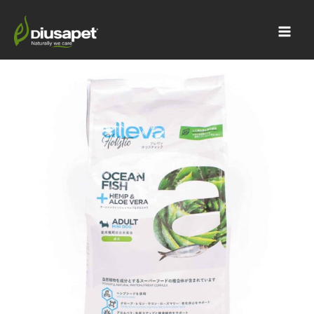
内
Main
容
Men
を
ス
キ
ッ
プ