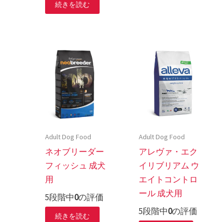
続きを読む
Adult Dog Food
Adult Dog Food
ネオブリーダー
アレヴァ・エク
フィッシュ 成犬
イリブリアム ウ
用
エイトコントロ
ール 成犬用
5段階中
0
の評価
5段階中
0
の評価
続きを読む