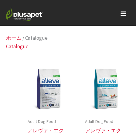
内
Main
容
Men
を
ス
ホーム
/ Catalogue
キ
Catalogue
ッ
プ
Adult Dog Food
Adult Dog Food
アレヴァ・エク
アレヴァ・エク