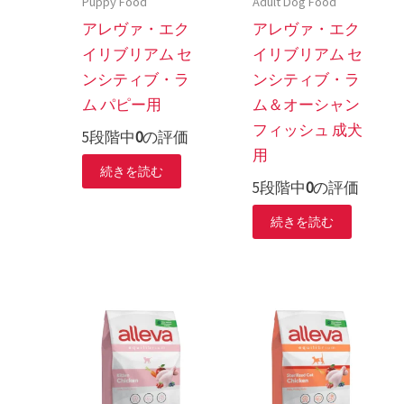
Puppy Food
Adult Dog Food
アレヴァ・エク
アレヴァ・エク
イリブリアム セ
イリブリアム セ
ンシティブ・ラ
ンシティブ・ラ
ム パピー用
ム＆オーシャン
フィッシュ 成犬
5段階中
0
の評価
用
続きを読む
5段階中
0
の評価
続きを読む