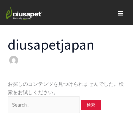
内
検
Main
容
索
Men
を
対
ス
象:
キ
diusapetjapan
ッ
プ
お探しのコンテンツを見つけられませんでした。検
索をお試しください。